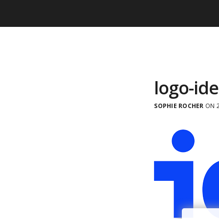
logo-id
SOPHIE ROCHER
ON 2